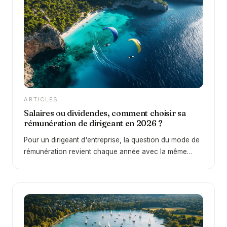
intéressants… mais la réalité est plus nuancée qu’il n’y
paraît. Derrière cette promesse se cache une question
essentielle : peut-on réellement obtenir 5 % sans
aucun risque ?
ARTICLES
Salaires ou dividendes, comment choisir sa
rémunération de dirigeant en 2026 ?
Pour un dirigeant d'entreprise, la question du mode de
rémunération revient chaque année avec la même
intensité. Faut-il privilégier un salaire, une rémunération
de gérance, ou plutôt se distribuer des dividendes ? Le
sujet est loin d'être anodin puisqu'il conditionne à la
fois le montant net que vous percevez dans votre
poche et la qualité de votre future retraite. C'est
justement cette problématique que nous traitons dans