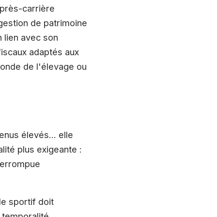
après-carrière
estion de patrimoine
n lien avec son
 fiscaux adaptés aux
 monde de l'élevage ou
venus élevés… elle
lité plus exigeante :
nterrompue
e sportif doit
 temporalité