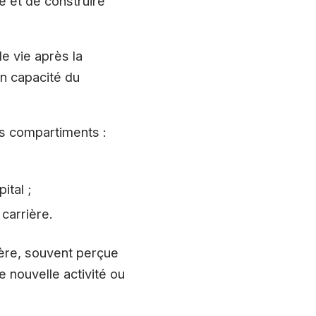
e et de construire
de vie après la
en capacité du
rs compartiments :
ital ;
carrière.
rière, souvent perçue
 nouvelle activité ou