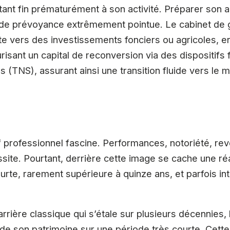
ant fin prématurément à son activité. Préparer son 
e prévoyance extrêmement pointue. Le cabinet de g
ète vers des investissements fonciers ou agricoles, e
urisant un capital de reconversion via des dispositifs
és (TNS), assurant ainsi une transition fluide vers le
if professionnel fascine. Performances, notoriété, re
site. Pourtant, derrière cette image se cache une réa
ourte, rarement supérieure à quinze ans, et parfois i
rière classique qui s’étale sur plusieurs décennies, l
 de son patrimoine sur une période très courte. Cette