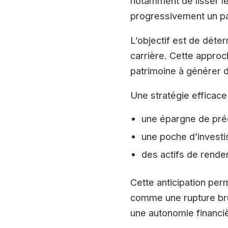
notamment de lisser les
progressivement un pat
L’objectif est de déter
carrière. Cette approc
patrimoine à générer de
Une stratégie efficace
une épargne de préc
une poche d’investis
des actifs de rende
Cette anticipation perm
comme une rupture brut
une autonomie financi