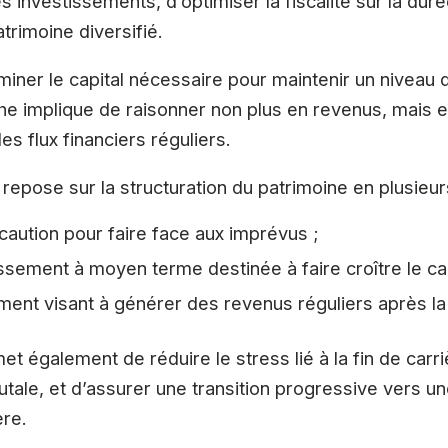
 investissements, d’optimiser la fiscalité sur la duré
rimoine diversifié.
miner le capital nécessaire pour maintenir un niveau 
he implique de raisonner non plus en revenus, mais 
s flux financiers réguliers.
 repose sur la structuration du patrimoine en plusieu
aution pour faire face aux imprévus ;
sement à moyen terme destinée à faire croître le cap
ment visant à générer des revenus réguliers après la 
et également de réduire le stress lié à la fin de car
ale, et d’assurer une transition progressive vers une
ère.