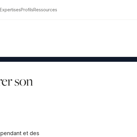
Expertises
Profils
Ressources
Être rappelé
rer son
dépendant et des