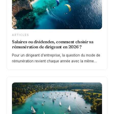
aucun risque ?
ARTICLES
Salaires ou dividendes, comment choisir sa
rémunération de dirigeant en 2026 ?
Pour un dirigeant d'entreprise, la question du mode de
rémunération revient chaque année avec la même
intensité. Faut-il privilégier un salaire, une rémunération
de gérance, ou plutôt se distribuer des dividendes ? Le
sujet est loin d'être anodin puisqu'il conditionne à la
fois le montant net que vous percevez dans votre
poche et la qualité de votre future retraite. C'est
justement cette problématique que nous traitons dans
cet épisode de L'Art de la Gestion Patrimoniale et dans
cet article, en nous appuyant sur des exemples chiffrés
et des cas concrets rencontrés au quotidien auprès de