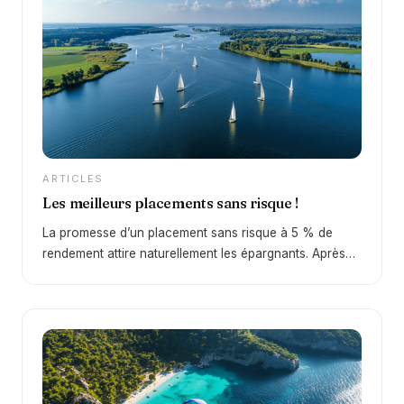
ARTICLES
Les meilleurs placements sans risque !
La promesse d’un placement sans risque à 5 % de
rendement attire naturellement les épargnants. Après
une décennie de taux faibles, le retour d’un
environnement plus favorable depuis 2022 change
profondément la donne. En 2026, certains supports
permettent à nouveau d’obtenir des rendements
intéressants… mais la réalité est plus nuancée qu’il n’y
paraît. Derrière cette promesse se cache une question
essentielle : peut-on réellement obtenir 5 % sans