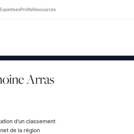
Expertises
Profils
Ressources
Être rappelé
moine Arras
tation d’un classement
inet de la région