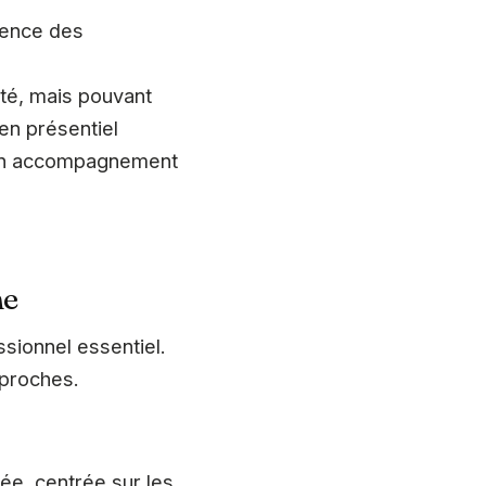
arence des
ité, mais pouvant
en présentiel
 d’un accompagnement
ne
sionnel essentiel.
pproches.
e, centrée sur les