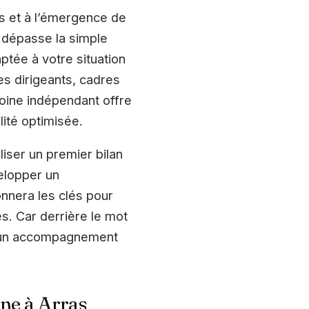
és et à l’émergence de
er dépasse la simple
aptée à votre situation
es dirigeants, cadres
moine indépendant offre
lité optimisée.
liser un premier bilan
velopper un
nnera les clés pour
s. Car derrière le mot
 et un accompagnement
ine à Arras