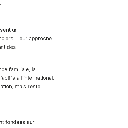
.
osent un
nciers. Leur approche
ant des
e familiale, la
ctifs à l’international.
tion, mais reste
ent fondées sur