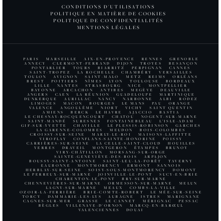
CONDITIONS D'UTILISATIONS
POLITIQUE EN MATIÈRE DE COOKIES
POLITIQUE DE CONFIDENTIALITÉS
MENTIONS LÉGALES
PARIS
MARSEILLE
AIX-EN-PROVENCE
RENNES
GRENOBLE
ANNECY
CLERMONT-FERRAND
DIJON
TROYES
BESANÇON
PONTARLIER
TOURS
BIARRITZ
PERPIGNAN
CANNES
SAINT-TROPEZ
LA ROCHELLE
CHAMBÉRY
VERSAILLES
TOULON
AVIGNON
SAINT-MALO
METZ
REIMS
ORLÉANS
BREST
POITIERS
NÎMES
LYON
TOULOUSE
BORDEAUX
LILLE
NANTES
STRASBOURG
NICE
MONTPELLIER
BAYONNE
ARCACHON
ANTIBES
MEGÈVE
DEAUVILLE
ANGERS
CAEN
LA RÉUNION
GUADELOUPE
MARTINIQUE
DUNKERQUE
AURILLAC
NANCY
NARBONNE
ALBI
RODEZ
LIMOGES
MACON
BOURGES
LE MANS
PAU
ORANGE
VALENCE
ANGOULÊME
NIORT
VICHY
SAINT QUENTIN
AMIENS
BERCK
LE HAVRE
AJACCIO
BASTIA
LE CHESNAY-ROCQUENCOURT
CHATOU
NOGENT-SUR-MARNE
SAINT-MANDÉ
SURESNES
FONTAINEBLEAU
L’ISLE-ADAM
GIF-SUR-YVETTE
CHAVILLE
LE PLESSIS-ROBINSON
GARCHES
LA GARENNE-COLOMBES
MEUDON
BOIS-COLOMBES
CROISSY-SUR-SEINE
MARLY-LE-ROI
MAISONS-LAFFITTE
VIROFLAY
CONFLANS-SAINTE-HONORINE
POISSY
CARRIÈRES-SUR-SEINE
LA CELLE-SAINT-CLOUD
HOUILLES
YERRES
DRAVEIL
MONTGERON
ÉTAMPES
BRUNOY
VIRY-CHÂTILLON
MORSANG-SUR-ORGE
SAINTE-GENEVIÈVE-DES-BOIS
ARPAJON
BOUSSY-SAINT-ANTOINE
SAINT-LEU-LA-FORÊT
TAVERNY
EAUBONNE
MONTMORENCY
ERMONT
SANNOIS
HERBLAY-SUR-SEINE
SOISY-SOUS-MONTMORENCY
DOMONT
LE PERREUX-SUR-MARNE
JOINVILLE-LE-PONT
SUCY-EN-BRIE
CHARENTON-LE-PONT
BRY-SUR-MARNE
CHENNEVIÈRES-SUR-MARNE
ORMESSON-SUR-MARNE
MELUN
LAGNY-SUR-MARNE
MEAUX
COMBS-LA-VILLE
OZOIR-LA-FERRIÈRE
BRIE-COMTE-ROBERT
LE MÉE-SUR-SEINE
TORCY
DAMMARIE-LES-LYS
AUBAGNE
ISTRES
MARIGNANE
CAGNES-SUR-MER
GRASSE
LE CANNET
MÉRIGNAC
PESSAC
BÈGLES
VILLENAVE-D'ORNON
MARCQ-EN-BARŒUL
VALENCIENNES
DOUAI