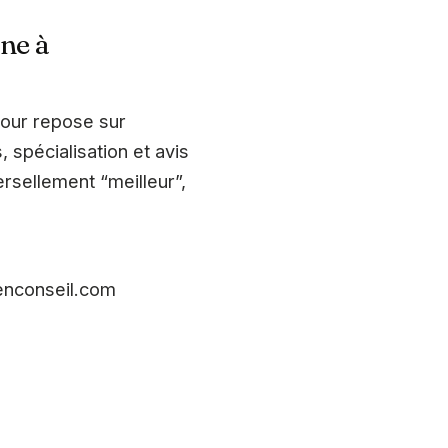
ine à
our repose sur
, spécialisation et avis
ersellement “meilleur”,
yenconseil.com