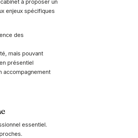
u cabinet à proposer un
ux enjeux spécifiques
arence des
ité, mais pouvant
en présentiel
 d’un accompagnement
ne
sionnel essentiel.
pproches.