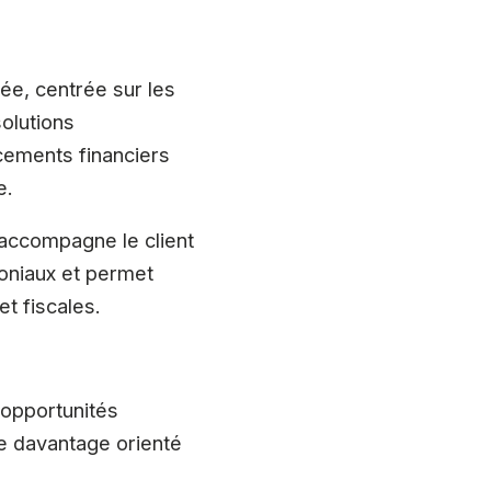
e, centrée sur les
solutions
cements financiers
e.
i accompagne le client
moniaux et permet
et fiscales.
 opportunités
re davantage orienté