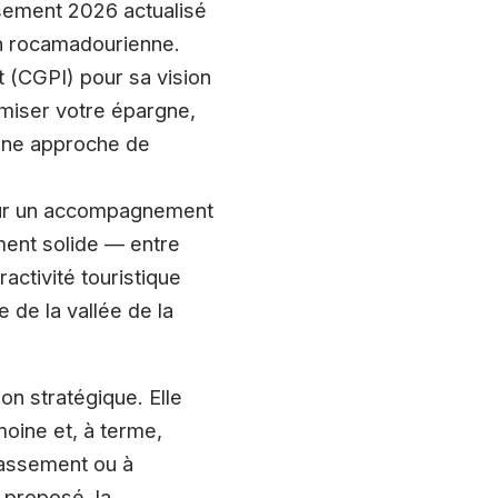
assement 2026 actualisé
ion rocamadourienne.
 (CGPI) pour sa vision
amiser votre épargne,
 une approche de
pour un accompagnement
ment solide — entre
activité touristique
 de la vallée de la
on stratégique. Elle
moine et, à terme,
classement ou à
 proposé, la