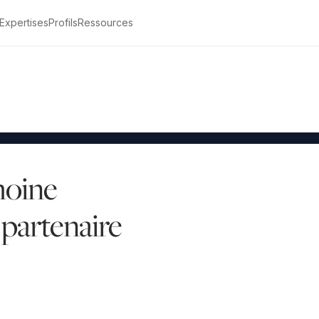
Expertises
Profils
Ressources
Être rappelé
moine
partenaire