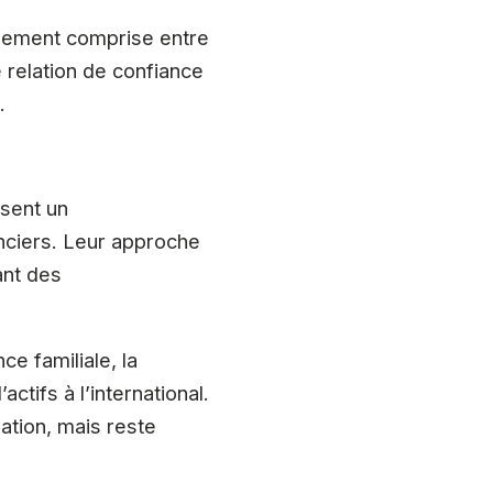
alement comprise entre
ne relation de confiance
.
osent un
nciers. Leur approche
ant des
e familiale, la
ctifs à l’international.
tion, mais reste