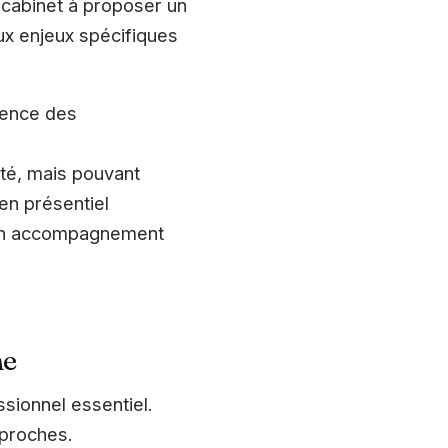
u cabinet à proposer un
ux enjeux spécifiques
arence des
ité, mais pouvant
en présentiel
 d’un accompagnement
ne
sionnel essentiel.
pproches.