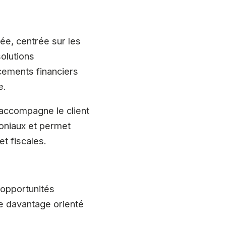
e, centrée sur les
solutions
cements financiers
e.
i accompagne le client
moniaux et permet
et fiscales.
 opportunités
re davantage orienté