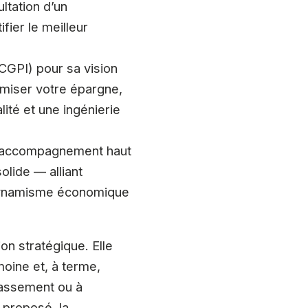
ltation d’un
fier le meilleur
CGPI) pour sa vision
amiser votre épargne,
lité et une ingénierie
un accompagnement haut
olide — alliant
 dynamisme économique
on stratégique. Elle
moine et, à terme,
classement ou à
 proposé, la