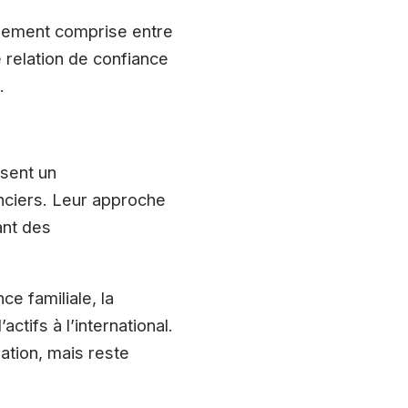
alement comprise entre
ne relation de confiance
.
osent un
nciers. Leur approche
ant des
e familiale, la
ctifs à l’international.
tion, mais reste