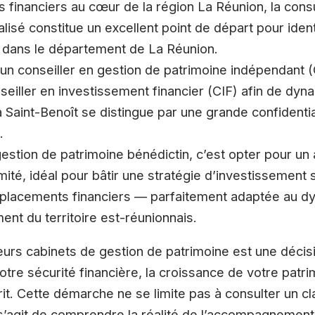
s financiers au cœur de la région La Réunion, la consu
sé constitue un excellent point de départ pour identi
, dans le département de La Réunion.
n conseiller en gestion de patrimoine indépendant (
seiller en investissement financier (CIF) afin de dyn
à Saint-Benoît se distingue par une grande confidentia
.
 gestion de patrimoine bénédictin, c’est opter pour 
té, idéal pour bâtir une stratégie d’investissement s
et placements financiers — parfaitement adaptée au
ent du territoire est-réunionnais.
leurs cabinets de gestion de patrimoine est une décisi
tre sécurité financière, la croissance de votre patri
sprit. Cette démarche ne se limite pas à consulter un 
 s’agit de comprendre la réalité de l’accompagnement