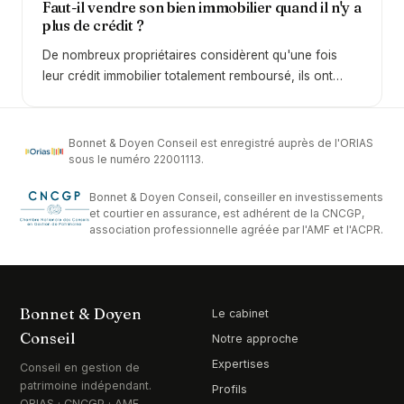
Faut-il vendre son bien immobilier quand il n'y a
de la rémunération, comment sont taxés les
plus de crédit ?
dividendes, pourquoi le réflexe du 100% dividendes
De nombreux propriétaires considèrent qu'une fois
est souvent une mauvaise idée, et comment optimiser
leur crédit immobilier totalement remboursé, ils ont
intelligemment la répartition entre salaire et dividendes
enfin atteint la situation idéale puisque l'intégralité des
en 2026.
loyers perçus leur revient désormais. Cette conviction
repose pourtant très souvent sur une analyse
Bonnet & Doyen Conseil est enregistré auprès de l'ORIAS
incomplète de la rentabilité réelle du bien concerné.
sous le numéro 22001113.
Pour éclairer ce sujet, nous nous appuyons sur les
Bonnet & Doyen Conseil, conseiller en investissements
explications de Camil Mikolajczak, fondateur du
et courtier en assurance, est adhérent de la CNCGP,
cabinet The Wealth Office, qui accompagne des
association professionnelle agréée par l'AMF et l'ACPR.
particuliers et des chefs d'entreprise disposant d'un
patrimoine financier compris entre 250 000 et 10
millions d'euros. Nous avons traité cette problématique
lors d'un épisode consacré à ce thème dans notre
Bonnet & Doyen
Le cabinet
podcast L'Art de la Gestion Patrimoniale, et nous vous
Conseil
Notre approche
proposons ici une synthèse complète permettant de
Expertises
comprendre pourquoi céder un bien immobilier sans
Conseil en gestion de
patrimoine indépendant.
crédit peut représenter une véritable opportunité
Profils
ORIAS · CNCGP · AMF.