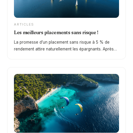
ARTICLES
Les meilleurs placements sans risque !
La promesse d’un placement sans risque à 5 % de
rendement attire naturellement les épargnants. Après
une décennie de taux faibles, le retour d’un
environnement plus favorable depuis 2022 change
profondément la donne. En 2026, certains supports
permettent à nouveau d’obtenir des rendements
intéressants… mais la réalité est plus nuancée qu’il n’y
paraît. Derrière cette promesse se cache une question
essentielle : peut-on réellement obtenir 5 % sans
aucun risque ?