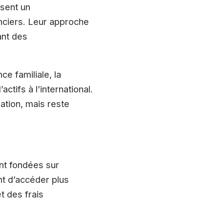
osent un
nciers. Leur approche
ant des
e familiale, la
ctifs à l’international.
tion, mais reste
ent fondées sur
ent d’accéder plus
t des frais