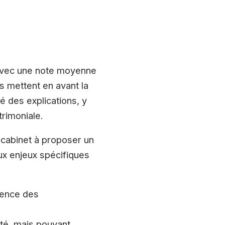
 avec une note moyenne
rs mettent en avant la
té des explications, y
trimoniale.
u cabinet à proposer un
ux enjeux spécifiques
arence des
ité, mais pouvant