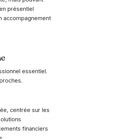
en présentiel
 d’un accompagnement
ne
sionnel essentiel.
pproches.
e, centrée sur les
solutions
cements financiers
e.