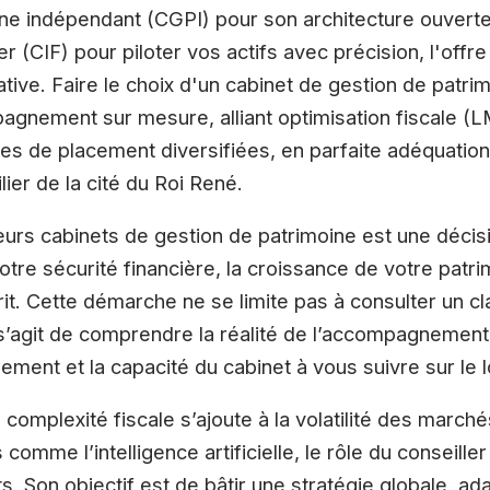
ne indépendant (CGPI) pour son architecture ouverte
r (CIF) pour piloter vos actifs avec précision, l'offr
ative. Faire le choix d'un cabinet de gestion de patri
gnement sur mesure, alliant optimisation fiscale (LM
ies de placement diversifiées, en parfaite adéquati
er de la cité du Roi René.
leurs cabinets de gestion de patrimoine est une décisi
tre sécurité financière, la croissance de votre patri
sprit. Cette démarche ne se limite pas à consulter un 
 s’agit de comprendre la réalité de l’accompagnement
sement et la capacité du cabinet à vous suivre sur le 
 complexité fiscale s’ajoute à la volatilité des march
comme l’intelligence artificielle, le rôle du conseill
s. Son objectif est de bâtir une stratégie globale, ad