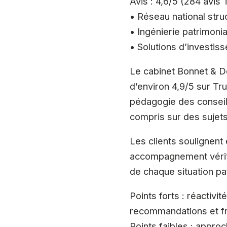
Avis : 4,6/5 (284 avis T
• Réseau national stru
• Ingénierie patrimoni
• Solutions d’investis
Le cabinet Bonnet & D
d’environ 4,9/5 sur Tru
pédagogie des conseille
compris sur des sujets 
Les clients soulignent
accompagnement vérita
de chaque situation pa
Points forts : réactivi
recommandations et fr
Points faibles : approc