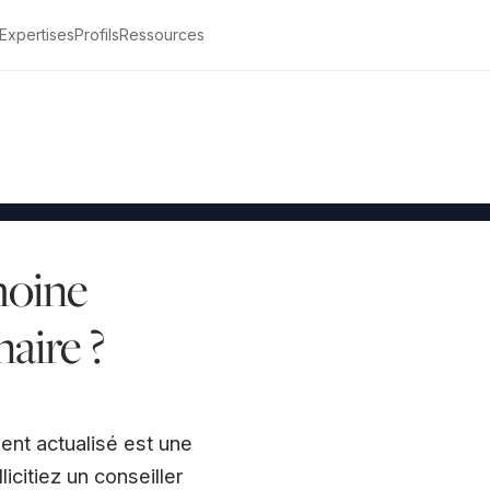
Expertises
Profils
Ressources
Être rappelé
moine
aire ?
ent actualisé est une
icitiez un conseiller