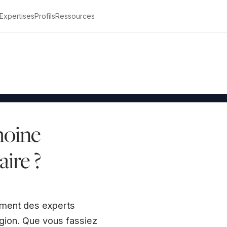
Expertises
Profils
Ressources
Être rappelé
moine
ire ?
sement des experts
région. Que vous fassiez