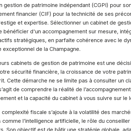
en gestion de patrimoine indépendant (CGPI) pour son 
ement financier (CIF) pour la technicité de ses précon
prestige et expertise. Sélectionner un cabinet de gest
 bénéficier d'un accompagnement sur mesure, intégr
d'actifs stratégiques, en parfaite cohérence avec l
ole exceptionnel de la Champagne.
leurs cabinets de gestion de patrimoine est une décisi
tre sécurité financière, la croissance de votre patri
sprit. Cette démarche ne se limite pas à consulter un 
 s’agit de comprendre la réalité de l’accompagnement
sement et la capacité du cabinet à vous suivre sur le 
 complexité fiscale s’ajoute à la volatilité des march
comme l’intelligence artificielle, le rôle du conseill
s. Son objectif est de bâtir une stratégie globale, ad