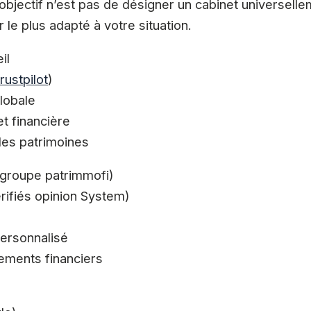
’objectif n’est pas de désigner un cabinet universelle
 le plus adapté à votre situation.
il
rustpilot
)
globale
et financière
des patrimoines
(groupe patrimmofi)
érifiés opinion System)
personnalisé
sements financiers