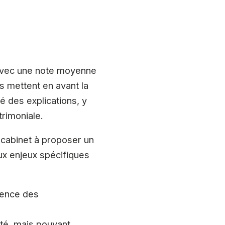
 avec une note moyenne
rs mettent en avant la
té des explications, y
trimoniale.
u cabinet à proposer un
ux enjeux spécifiques
arence des
ité, mais pouvant