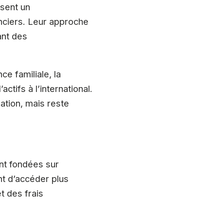
osent un
nciers. Leur approche
ant des
e familiale, la
ctifs à l’international.
tion, mais reste
ent fondées sur
ent d’accéder plus
t des frais