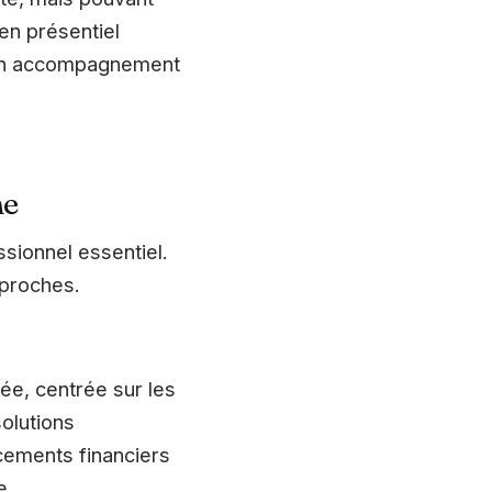
en présentiel
 d’un accompagnement
ne
sionnel essentiel.
pproches.
e, centrée sur les
solutions
cements financiers
e.