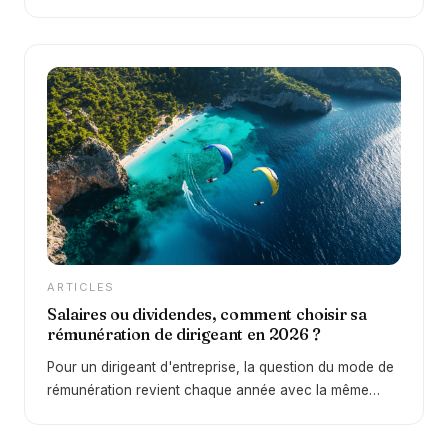
une décennie de taux faibles, le retour d’un
environnement plus favorable depuis 2022 change
profondément la donne. En 2026, certains supports
permettent à nouveau d’obtenir des rendements
intéressants… mais la réalité est plus nuancée qu’il n’y
paraît. Derrière cette promesse se cache une question
essentielle : peut-on réellement obtenir 5 % sans
aucun risque ?
ARTICLES
Salaires ou dividendes, comment choisir sa
rémunération de dirigeant en 2026 ?
Pour un dirigeant d'entreprise, la question du mode de
rémunération revient chaque année avec la même
intensité. Faut-il privilégier un salaire, une rémunération
de gérance, ou plutôt se distribuer des dividendes ? Le