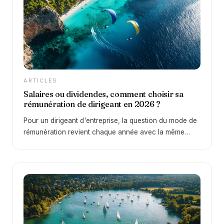
essentielle : peut-on réellement obtenir 5 % sans
aucun risque ?
ARTICLES
Salaires ou dividendes, comment choisir sa
rémunération de dirigeant en 2026 ?
Pour un dirigeant d'entreprise, la question du mode de
rémunération revient chaque année avec la même
intensité. Faut-il privilégier un salaire, une rémunération
de gérance, ou plutôt se distribuer des dividendes ? Le
sujet est loin d'être anodin puisqu'il conditionne à la
fois le montant net que vous percevez dans votre
poche et la qualité de votre future retraite. C'est
justement cette problématique que nous traitons dans
cet épisode de L'Art de la Gestion Patrimoniale et dans