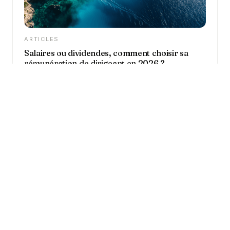
ARTICLES
Salaires ou dividendes, comment choisir sa
rémunération de dirigeant en 2026 ?
Pour un dirigeant d'entreprise, la question du mode de
rémunération revient chaque année avec la même
intensité. Faut-il privilégier un salaire, une rémunération
de gérance, ou plutôt se distribuer des dividendes ? Le
sujet est loin d'être anodin puisqu'il conditionne à la
Bonnet & Doyen Conseil est enregistré auprès de l'ORIAS
fois le montant net que vous percevez dans votre
sous le numéro 22001113.
poche et la qualité de votre future retraite. C'est
Bonnet & Doyen Conseil, conseiller en investissements
justement cette problématique que nous traitons dans
et courtier en assurance, est adhérent de la CNCGP,
cet épisode de L'Art de la Gestion Patrimoniale et dans
association professionnelle agréée par l'AMF et l'ACPR.
cet article, en nous appuyant sur des exemples chiffrés
et des cas concrets rencontrés au quotidien auprès de
dirigeants d'entreprise et de professions libérales.
Entre la SAS et la SARL, les règles fiscales et sociales
Bonnet & Doyen
Le cabinet