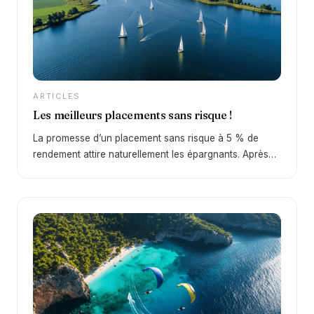
un produit structuré, comment il fonctionne et dans
quel cadre il doit être utilisé.
ARTICLES
Les meilleurs placements sans risque !
La promesse d’un placement sans risque à 5 % de
rendement attire naturellement les épargnants. Après
une décennie de taux faibles, le retour d’un
environnement plus favorable depuis 2022 change
profondément la donne. En 2026, certains supports
permettent à nouveau d’obtenir des rendements
intéressants… mais la réalité est plus nuancée qu’il n’y
paraît. Derrière cette promesse se cache une question
essentielle : peut-on réellement obtenir 5 % sans
aucun risque ?