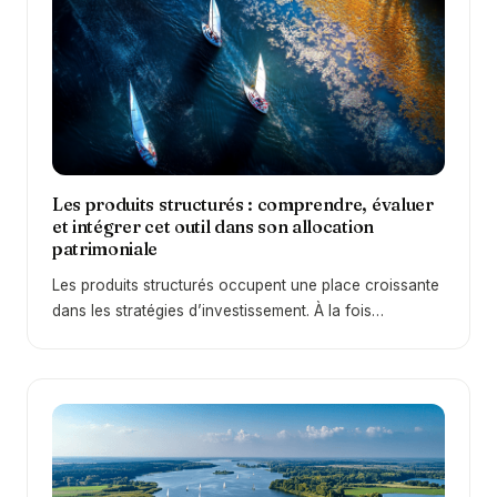
Les produits structurés : comprendre, évaluer
et intégrer cet outil dans son allocation
patrimoniale
Les produits structurés occupent une place croissante
dans les stratégies d’investissement. À la fois
techniques et flexibles, ils suscitent autant d’intérêt que
d’interrogations. Sont-ils réellement adaptés aux
investisseurs particuliers ? Quels en sont les avantages
et les limites ? Et surtout, dans quels cas peuvent-ils
apporter une véritable valeur ajoutée au sein d’un
patrimoine ? Pour répondre à ces questions, il est
essentiel de revenir à l’essentiel : comprendre ce qu’est