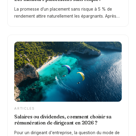
La promesse d’un placement sans risque à 5 % de
rendement attire naturellement les épargnants. Après
une décennie de taux faibles, le retour d’un
environnement plus favorable depuis 2022 change
profondément la donne. En 2026, certains supports
permettent à nouveau d’obtenir des rendements
intéressants… mais la réalité est plus nuancée qu’il n’y
paraît. Derrière cette promesse se cache une question
essentielle : peut-on réellement obtenir 5 % sans
aucun risque ?
ARTICLES
Salaires ou dividendes, comment choisir sa
rémunération de dirigeant en 2026 ?
Pour un dirigeant d'entreprise, la question du mode de