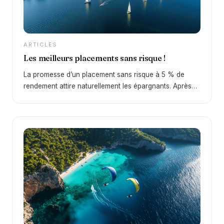
ARTICLES
Les meilleurs placements sans risque !
La promesse d’un placement sans risque à 5 % de
rendement attire naturellement les épargnants. Après
une décennie de taux faibles, le retour d’un
environnement plus favorable depuis 2022 change
profondément la donne. En 2026, certains supports
permettent à nouveau d’obtenir des rendements
intéressants… mais la réalité est plus nuancée qu’il n’y
paraît. Derrière cette promesse se cache une question
essentielle : peut-on réellement obtenir 5 % sans
aucun risque ?