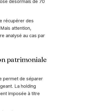
pose désormais de 70
de récupérer des
Mais attention,
tre analysé au cas par
on patrimoniale
ure permet de séparer
igeant. La holding
ent imposée à titre