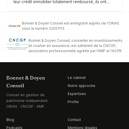
leur crédit immobilier totalement remboursé, ils ont
intelligemment la répartition entre salaire et dividendes
enfin atteint la situation idéale puisque l'intégralité des
en 2026.
loyers perçus leur revient désormais. Cette conviction
repose pourtant très souvent sur une analyse
Bonnet & Doyen Conseil est enregistré auprès de l'ORIAS
incomplète de la rentabilité réelle du bien concerné.
sous le numéro 22001113.
Pour éclairer ce sujet, nous nous appuyons sur les
Bonnet & Doyen Conseil, conseiller en investissements
explications de Camil Mikolajczak, fondateur du
et courtier en assurance, est adhérent de la CNCGP,
cabinet The Wealth Office, qui accompagne des
association professionnelle agréée par l'AMF et l'ACPR.
particuliers et des chefs d'entreprise disposant d'un
patrimoine financier compris entre 250 000 et 10
millions d'euros. Nous avons traité cette problématique
lors d'un épisode consacré à ce thème dans notre
Bonnet & Doyen
Le cabinet
podcast L'Art de la Gestion Patrimoniale, et nous vous
Conseil
Notre approche
proposons ici une synthèse complète permettant de
Expertises
comprendre pourquoi céder un bien immobilier sans
Conseil en gestion de
patrimoine indépendant.
crédit peut représenter une véritable opportunité
Profils
ORIAS · CNCGP · AMF.
financière plutôt qu'un renoncement.
Blog
Contact
Podcasts
Mentions légales