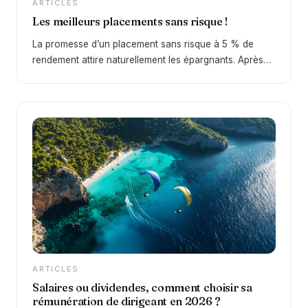
ARTICLES
Les meilleurs placements sans risque !
La promesse d’un placement sans risque à 5 % de
rendement attire naturellement les épargnants. Après
une décennie de taux faibles, le retour d’un
environnement plus favorable depuis 2022 change
profondément la donne. En 2026, certains supports
permettent à nouveau d’obtenir des rendements
intéressants… mais la réalité est plus nuancée qu’il n’y
paraît. Derrière cette promesse se cache une question
essentielle : peut-on réellement obtenir 5 % sans
aucun risque ?
ARTICLES
Salaires ou dividendes, comment choisir sa
rémunération de dirigeant en 2026 ?