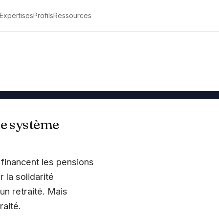
Expertises
Profils
Ressources
Être rappelé
le système
 financent les pensions
 la solidarité
 un retraité. Mais
raité.