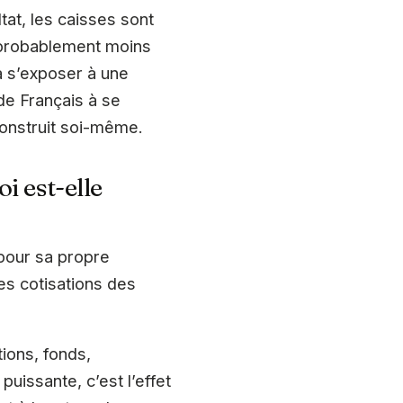
ltat, les caisses sont
t probablement moins
à s’exposer à une
de Français à se
 construit soi-même.
i est-elle
 pour sa propre
es cotisations des
ions, fonds,
puissante, c’est l’effet