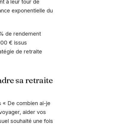
t à leur tour de
ance exponentielle du
7 % de rendement
000 € issus
atégie de retraite
re sa retraite
s « De combien ai-je
 voyager, aider vos
uel souhaité une fois