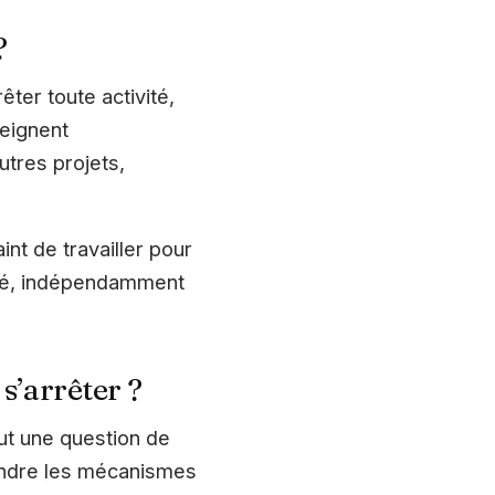
?
rêter toute activité,
teignent
utres projets,
aint de travailler pour
lité, indépendamment
 s’arrêter ?
out une question de
rendre les mécanismes