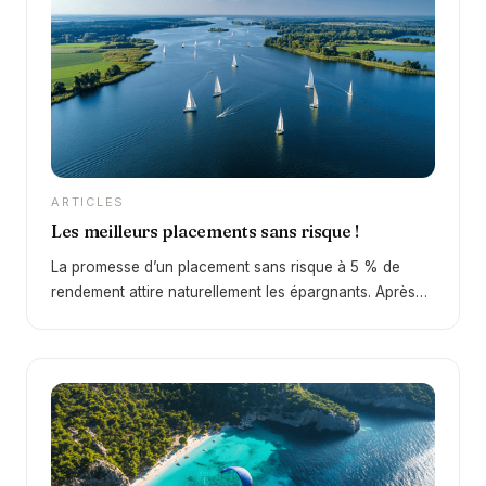
ARTICLES
Les meilleurs placements sans risque !
La promesse d’un placement sans risque à 5 % de
rendement attire naturellement les épargnants. Après
une décennie de taux faibles, le retour d’un
environnement plus favorable depuis 2022 change
profondément la donne. En 2026, certains supports
permettent à nouveau d’obtenir des rendements
intéressants… mais la réalité est plus nuancée qu’il n’y
paraît. Derrière cette promesse se cache une question
essentielle : peut-on réellement obtenir 5 % sans