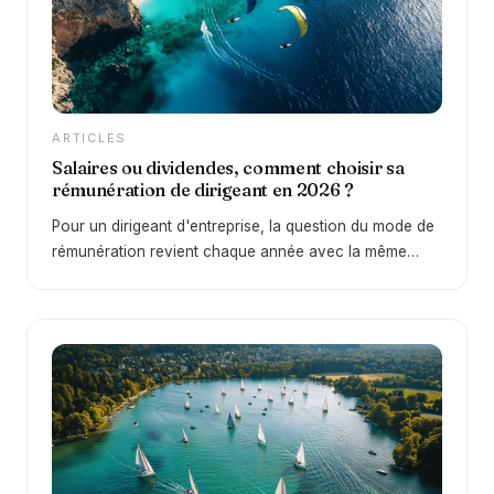
aucun risque ?
ARTICLES
Salaires ou dividendes, comment choisir sa
rémunération de dirigeant en 2026 ?
Pour un dirigeant d'entreprise, la question du mode de
rémunération revient chaque année avec la même
intensité. Faut-il privilégier un salaire, une rémunération
de gérance, ou plutôt se distribuer des dividendes ? Le
sujet est loin d'être anodin puisqu'il conditionne à la
fois le montant net que vous percevez dans votre
poche et la qualité de votre future retraite. C'est
justement cette problématique que nous traitons dans
cet épisode de L'Art de la Gestion Patrimoniale et dans
cet article, en nous appuyant sur des exemples chiffrés
et des cas concrets rencontrés au quotidien auprès de